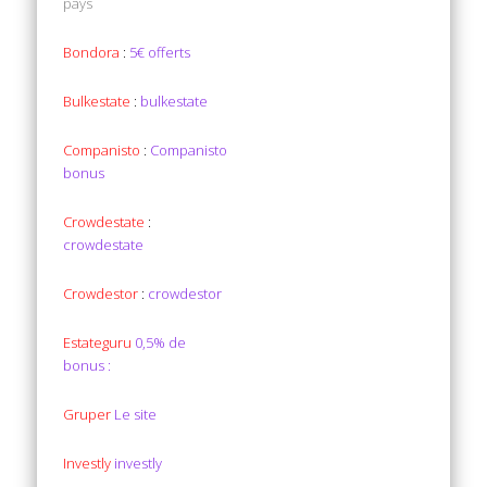
pays
Bondora
:
5€ offerts
Bulkestate
:
bulkestate
Companisto
:
Companisto
bonus
Crowdestate
:
crowdestate
Crowdestor
:
crowdestor
Estateguru
0,5% de
bonus :
Gruper
Le site
Investly
investly