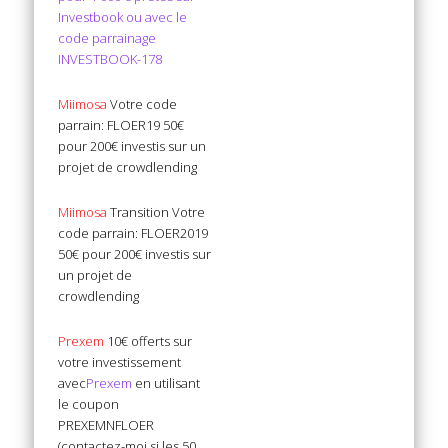
Investbook ou avec le
code parrainage
INVESTBOOK-178
Miimosa
Votre code
parrain: FLOER19 50€
pour 200€ investis sur un
projet de crowdlending
Miimosa
Transition Votre
code parrain: FLOER2019
50€ pour 200€ investis sur
un projet de
crowdlending
Prexem
10€ offerts sur
votre investissement
avec
Prexem
en utilisant
le coupon
PREXEMNFLOER
(contactez-moi si les 50