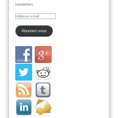
newsletter)
Adresse
e-
mail
Abonnez-vous