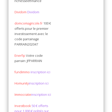
richesseetfinance
Dividom
Dividom
domcomagricole.fr
100 €
offerts pour le premier
investissement avec le
code parrainage
PARRAIN202047
Enerfip
Votre code
parrain: JFPARRAIN
fundimmo
inscription ici
Homunity
inscription ici
Immocratie
inscription ici
Investbook
50 € offerts
pour 1 000 € prêtés sur