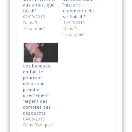
aux abois, que
´histoire :
fait-il?
comment cela
02/09/2015
se finit-il ?
Dans "L
12/07/2015
´Economie"
Dans "L
´Economie"
Les banques
en faillite
pourront
désormais
prendre
directement l
´argent des
comptes des
déposants
04/05/2019
Dans "Banques"