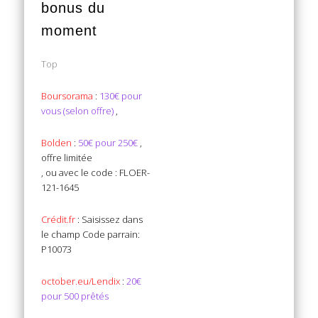
bonus du
moment
Top
Boursorama
:
130€ pour
vous (selon offre)
,
Bolden
:
50€ pour 250€
,
offre limitée
, ou avec le code : FLOER-
121-1645
Crédit.fr
: Saisissez dans
le champ Code parrain:
P10073
october.eu/Lendix
:
20€
pour 500 prêtés